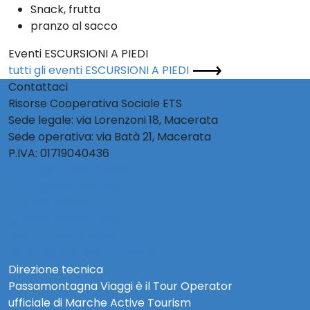
Snack, frutta
pranzo al sacco
Eventi ESCURSIONI A PIEDI
tutti gli eventi ESCURSIONI A PIEDI
Contattaci
Risorse Cooperativa Sociale ETS
Sede legale: via Lorenzoni 18, Macerata
Sede operativa: via Batà 21, Macerata
P.IVA: 01719040436
info@activetourism.it
info@risorsecoop.it
0733 280035
www.risorsecoop.it
Privacy Policy Social
Note Legali e Privacy Policy
Direzione tecnica
Passamontagna Viaggi è il Tour Operator
ufficiale di Marche Active Tourism