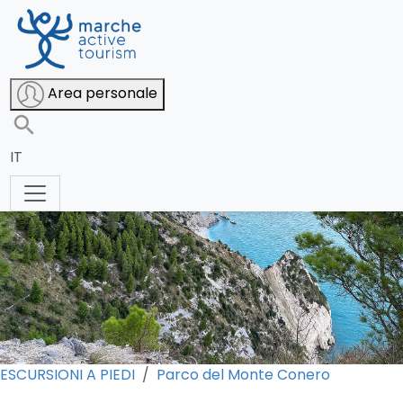
La traversata del Monte Conero
Area personale
IT
ESCURSIONI A PIEDI
Parco del Monte Conero