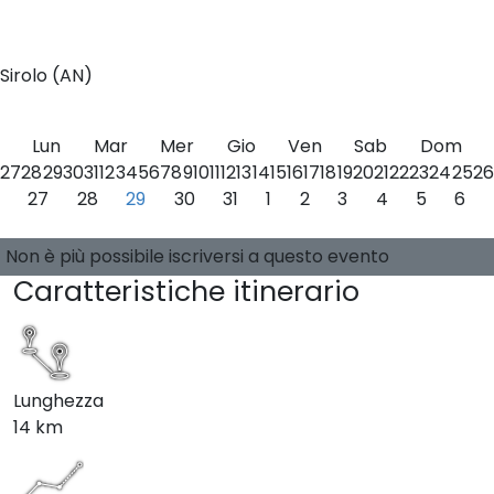
0
Sirolo (AN)
Lun
Mar
Mer
Gio
Ven
Sab
Dom
27
28
29
30
31
1
2
3
4
5
6
7
8
9
10
11
12
13
14
15
16
17
18
19
20
21
22
23
24
25
26
27
28
29
30
31
1
2
3
4
5
6
Seleziona una data
0 posti disponibili
Guide:
-
Non è più possibile iscriversi a questo evento
Caratteristiche itinerario
Lunghezza
14 km