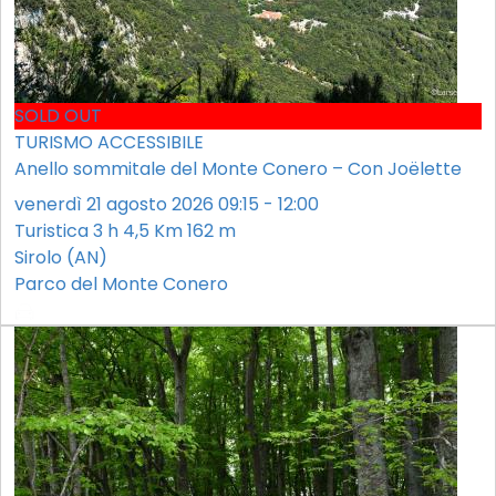
SOLD OUT
TURISMO ACCESSIBILE
Anello sommitale del Monte Conero – Con Joëlette
venerdì 21 agosto 2026 09:15 - 12:00
Turistica
3 h
4,5 Km
162 m
Sirolo (AN)
Parco del Monte Conero