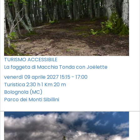
TURISMO ACCESSIBILE
La faggeta di Macchia Tonda con Joëlette
venerdì 09 aprile 2027 15:15 - 17:00
Turistica
2:30 h
1 Km
20 m
Bolognola (MC)
Parco dei Monti Sibillini