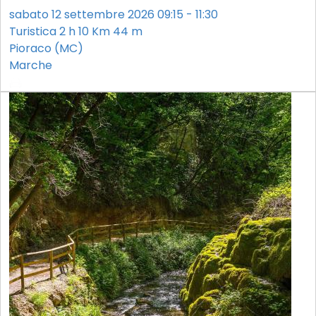
sabato 12 settembre 2026 09:15 - 11:30
Turistica
2 h
10 Km
44 m
Pioraco (MC)
Marche