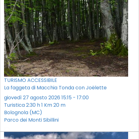
TURISMO ACCESSIBILE
La faggeta di Macchia Tonda con Joëlette
giovedì 27 agosto 2026 15:15 - 17:00
Turistica
2:30 h
1 Km
20 m
Bolognola (MC)
Parco dei Monti Sibillini