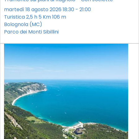
martedì 18 agosto 2026 18:30 - 21:00
Turistica
2,5 h
5 Km
106 m
Bolognola (MC)
Parco dei Monti Sibillini