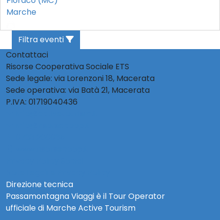
Pioraco (MC)
Marche
Filtra eventi
Contattaci
Risorse Cooperativa Sociale ETS
Sede legale: via Lorenzoni 18, Macerata
Sede operativa: via Batà 21, Macerata
P.IVA: 01719040436
info@activetourism.it
info@risorsecoop.it
0733 280035
www.risorsecoop.it
Privacy Policy Social
Note Legali e Privacy Policy
Direzione tecnica
Passamontagna Viaggi è il Tour Operator
ufficiale di Marche Active Tourism