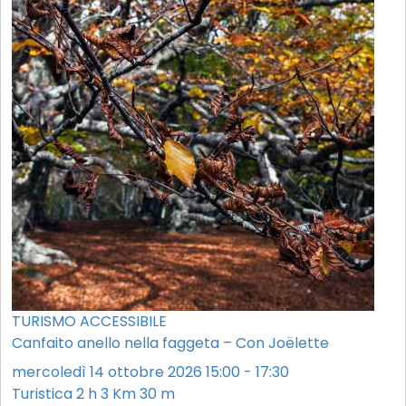
TURISMO ACCESSIBILE
Canfaito anello nella faggeta – Con Joëlette
mercoledì 14 ottobre 2026 15:00 - 17:30
Turistica
2 h
3 Km
30 m