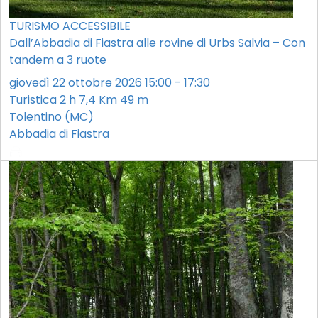
TURISMO ACCESSIBILE
Dall’Abbadia di Fiastra alle rovine di Urbs Salvia – Con
tandem a 3 ruote
giovedì 22 ottobre 2026 15:00 - 17:30
Turistica
2 h
7,4 Km
49 m
Tolentino (MC)
Abbadia di Fiastra