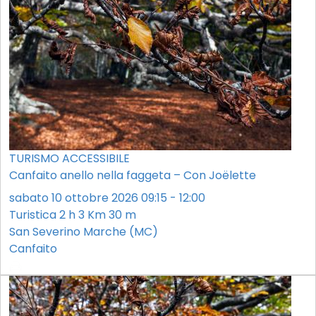
TURISMO ACCESSIBILE
Canfaito anello nella faggeta – Con Joëlette
sabato 10 ottobre 2026 09:15 - 12:00
Turistica
2 h
3 Km
30 m
San Severino Marche (MC)
Canfaito