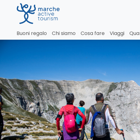
Monte Vettore: la cima d
Buoni regalo
Chi siamo
Cosa fare
Viaggi
Qua