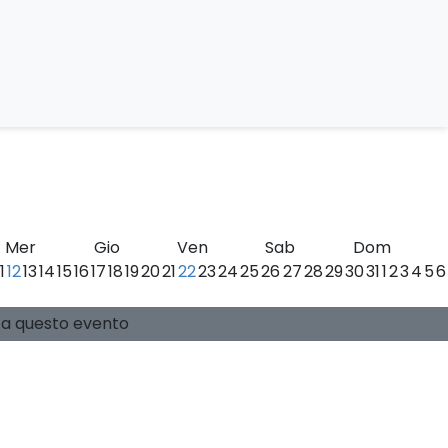
ei Monti Sibillini
Mer
Gio
Ven
Sab
Dom
11
12
13
14
15
16
17
18
19
20
21
22
23
24
25
26
27
28
29
30
31
1
2
3
4
5
6
0 posti disponibili
Guide:
-
si a questo evento