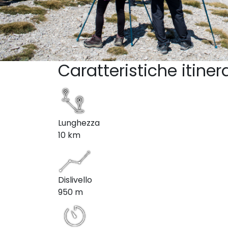
Caratteristiche itiner
Lunghezza
10 km
Dislivello
950 m