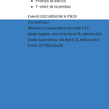
Pranzo al sacco
T-shirt di ricambio
Eventi ESCURSIONI A PIEDI
Contattaci
Risorse Cooperativa Sociale ETS
Sede legale: via Lorenzoni 18, Macerata
Sede operativa: via Batà 21, Macerata
P.IVA: 01719040436
info@activetourism.it
info@risorsecoop.it
0733 280035
www.risorsecoop.it
Privacy Policy Social
Note Legali e Privacy Policy