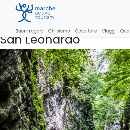
Gole dell’Infernaccio 
Buoni regalo
Chi siamo
Cosa fare
Viaggi
Qua
San Leonardo