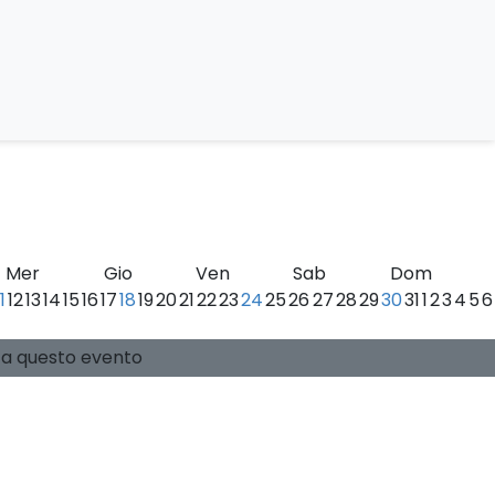
ei Monti Sibillini
Mer
Gio
Ven
Sab
Dom
11
12
13
14
15
16
17
18
19
20
21
22
23
24
25
26
27
28
29
30
31
1
2
3
4
5
6
0 posti disponibili
Guide:
-
si a questo evento