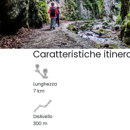
Caratteristiche itiner
Lunghezza
7 km
Dislivello
300 m