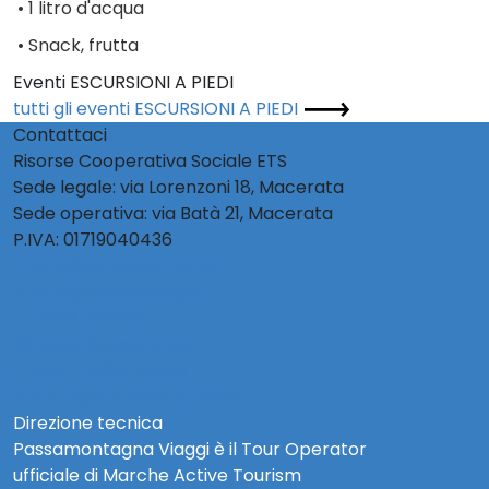
•
1 litro d'acqua
•
Snack, frutta
Eventi ESCURSIONI A PIEDI
tutti gli eventi ESCURSIONI A PIEDI
Contattaci
Risorse Cooperativa Sociale ETS
Sede legale: via Lorenzoni 18, Macerata
Sede operativa: via Batà 21, Macerata
P.IVA: 01719040436
info@activetourism.it
info@risorsecoop.it
0733 280035
www.risorsecoop.it
Privacy Policy Social
Note Legali e Privacy Policy
Direzione tecnica
Passamontagna Viaggi è il Tour Operator
ufficiale di Marche Active Tourism