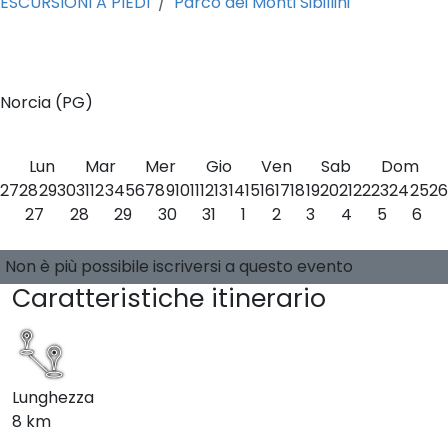
ESCURSIONI A PIEDI
Parco dei Monti Sibillini
0
Norcia (PG)
Lun
Mar
Mer
Gio
Ven
Sab
Dom
27
28
29
30
31
1
2
3
4
5
6
7
8
9
10
11
12
13
14
15
16
17
18
19
20
21
22
23
24
25
26
27
28
29
30
31
1
2
3
4
5
6
Seleziona una data
0 posti disponibili
Guide:
-
Non è più possibile iscriversi a questo evento
Caratteristiche itinerario
Lunghezza
8 km