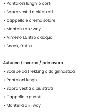
•
Pantaloni lunghi o corti
•
Sopra vestiti a più strati
•
Cappello e crema solare
•
Mantella o k-way
•
 Almeno 
1,5 litro d'acqua
•
Snack, frutta
Autunno / inverno / primavera
•
Scarpe da trekking o da ginnastica
•
Pantaloni lunghi
•
Sopra vestiti a più strati
•
Cappello e guanti
•
Mantella o k-way