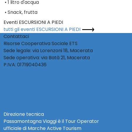
•
1 litro d'acqua
•
Snack, frutta
Eventi ESCURSIONI A PIEDI
tutti gli eventi ESCURSIONI A PIEDI
Contattaci
Risorse Cooperativa Sociale ETS
Sede legale: via Lorenzoni 18, Macerata
Sede operativa: via Batà 21, Macerata
P.IVA: 01719040436
info@activetourism.it
info@risorsecoop.it
0733 280035
www.risorsecoop.it
Privacy Policy Social
Note Legali e Privacy Policy
Direzione tecnica
Passamontagna Viaggi è il Tour Operator
ufficiale di Marche Active Tourism