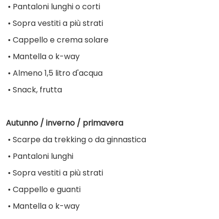
•
Pantaloni lunghi o corti
•
Sopra vestiti a più strati
•
Cappello e crema solare
•
Mantella o k-way
•
 Almeno 
1,5 litro d'acqua
•
Snack, frutta
Autunno / inverno / primavera
•
Scarpe da trekking o da ginnastica
•
Pantaloni lunghi
•
Sopra vestiti a più strati
•
Cappello e guanti
•
Mantella o k-way