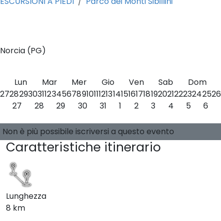
ESCURSIONI A PIEDI
Parco dei Monti Sibillini
0
Norcia (PG)
Lun
Mar
Mer
Gio
Ven
Sab
Dom
27
28
29
30
31
1
2
3
4
5
6
7
8
9
10
11
12
13
14
15
16
17
18
19
20
21
22
23
24
25
26
27
28
29
30
31
1
2
3
4
5
6
Seleziona una data
0 posti disponibili
Guide:
-
Non è più possibile iscriversi a questo evento
Caratteristiche itinerario
Lunghezza
8 km