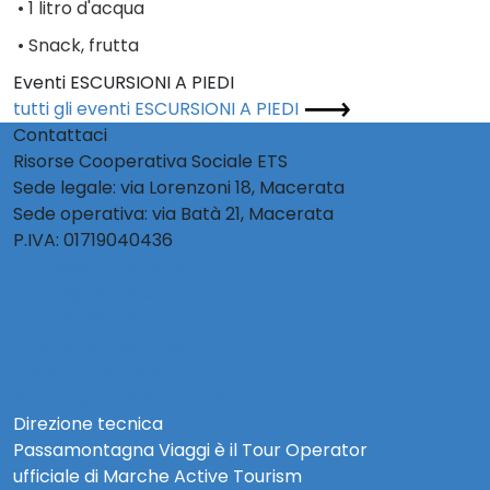
•
1 litro d'acqua
•
Snack, frutta
Eventi ESCURSIONI A PIEDI
tutti gli eventi ESCURSIONI A PIEDI
Contattaci
Risorse Cooperativa Sociale ETS
Sede legale: via Lorenzoni 18, Macerata
Sede operativa: via Batà 21, Macerata
P.IVA: 01719040436
info@activetourism.it
info@risorsecoop.it
0733 280035
www.risorsecoop.it
Privacy Policy Social
Note Legali e Privacy Policy
Direzione tecnica
Passamontagna Viaggi è il Tour Operator
ufficiale di Marche Active Tourism