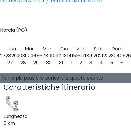
ESCURSIONI A PIEDI
Parco dei Monti Sibillini
0
Norcia (PG)
Lun
Mar
Mer
Gio
Ven
Sab
Dom
27
28
29
30
31
1
2
3
4
5
6
7
8
9
10
11
12
13
14
15
16
17
18
19
20
21
22
23
24
25
26
27
28
29
30
31
1
2
3
4
5
6
Seleziona una data
0 posti disponibili
Guide:
-
Non è più possibile iscriversi a questo evento
Caratteristiche itinerario
Lunghezza
8 km