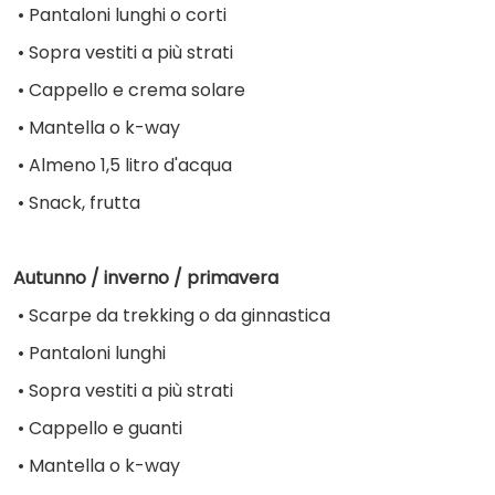
•
Pantaloni lunghi o corti
•
Sopra vestiti a più strati
•
Cappello e crema solare
•
Mantella o k-way
•
 Almeno 
1,5 litro d'acqua
•
Snack, frutta
Autunno / inverno / primavera
•
Scarpe da trekking o da ginnastica
•
Pantaloni lunghi
•
Sopra vestiti a più strati
•
Cappello e guanti
•
Mantella o k-way