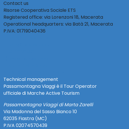
Contact us
Risorse Cooperativa Sociale ETS
Registered office: via Lorenzoni 18, Macerata
Operational headquarters: via Batà 21, Macerata
P.IVA: 01719040436
info@activetourism.it
info@risorsecoop.it
0733 280035
www.risorsecoop.it
Privacy Policy Social
Note Legali e Privacy Policy
Technical management
Passamontagna Viaggi è il Tour Operator
ufficiale di Marche Active Tourism
Passamontagna Viaggi di Marta Zarelli
Via Madonna del Sasso Bianco 10
62035 Fiastra (MC)
P.IVA 02074570439