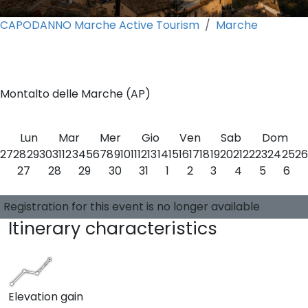
CAPODANNO Marche Active Tourism
Marche
0
Montalto delle Marche (AP)
Lun
Mar
Mer
Gio
Ven
Sab
Dom
27
28
29
30
31
1
2
3
4
5
6
7
8
9
10
11
12
13
14
15
16
17
18
19
20
21
22
23
24
25
26
27
28
29
30
31
1
2
3
4
5
6
Choose a date
0 available places
Guide:
-
Registration for this event is no longer available
Itinerary characteristics
Elevation gain