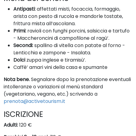
Antipasti:
affettati misti, focaccia, formaggio,
arista con pesto di rucola e mandorle tostate,
frittura mista all’ascolana.
Primi:
ravioli con funghi porcini, salsiccia e tartufo
- Maccheroncini di campofilone al ragù’.
Secondi:
spallino di vitella con patate al forno -
Lenticchia e zampone - Insalata.
Dolci
zuppa inglese e tiramisù’.
Caffè’ amari vini della casa e spumante
Nota bene.
Segnalare dopo la prenotazione eventuali
intolleranze o variazioni al menù standard
(vegetariano, vegano, etc.) scrivendo a
prenota@activetourism.it
ISCRIZIONE
Adulti:
120 €