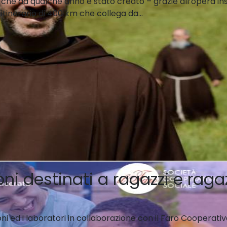
arche da qualche anno è stato creato – grazie all’opera in
tinerario di 400 km che collega da...
oni destinati a ragazzi e rag
i ed i laboratori in collaborazione con il Faro Cooperativ