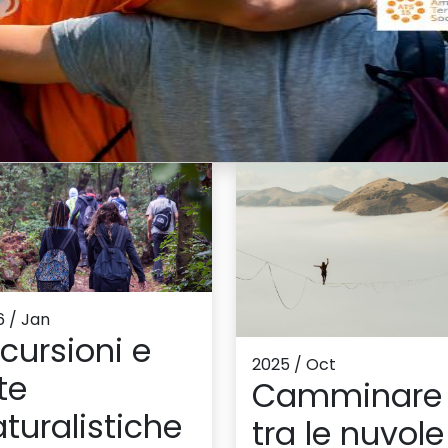
6 / Jan
cursioni e
2025 / Oct
te
Camminare
turalistiche
tra le nuvole