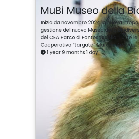
MuBi Museo della Bio
Inizia da novembre 2024 la nuova propost
gestione del nuovo Museo della Biodivers
del CEA Parco di Fontescodella. Tutte le v
Cooperativa “targate” Marche Active...
1 year 9 months 1 day