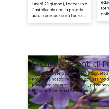
edu
lunedì 29 giugno), l’accesso a
form
Castelluccio con la propria
coll
auto o camper sarà libero. ...
Escursioni Ponti di 
Tantissimi eventi per Pasqua, Pasquetta e
natura. La nostra regione è ricchissima di 
panorami incantati dei Sibillini, passando 
1 year 5 months 1 week 5 days