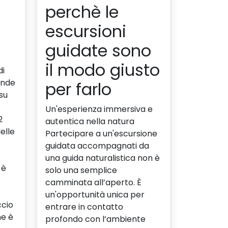
perchè le
escursioni
guidate sono
il modo giusto
di
ande
per farlo
 su
Un'esperienza immersiva e
2
autentica nella natura
elle
Partecipare a un'escursione
guidata accompagnati da
una guida naturalistica non è
 è
solo una semplice
camminata all’aperto. È
un'opportunità unica per
ccio
entrare in contatto
he è
profondo con l’ambiente