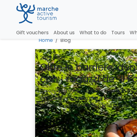
Blog
Gift vouchers
About us
What to do
Tours
Wh
Home
Blog
2026 / Jun
Oltre le barriere, de
con i ragazzi de "Il F
Ci sono giornate in cui la natura non è
esattamente quello che è successo alla 
ricorda il vero significato della parola "i