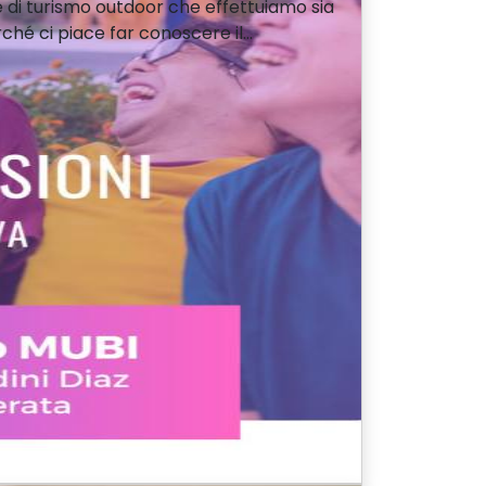
 di turismo outdoor che effettuiamo sia
é ci piace far conoscere il...