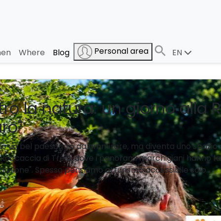
Personal area
en
Where
Blog
EN
ntro la natura: un giorno alla
aro"
 solo un bel paesaggio da ammirare, ma diventa uno spazio
Roccaccia di Treia, dove i panorami marchigiani hanno fa
nclusione". Spesso pensiamo al turismo accessibile solo...