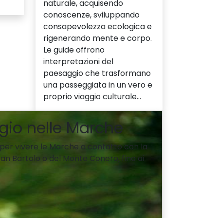
naturale, acquisendo
conoscenze, sviluppando
consapevolezza ecologica e
rigenerando mente e corpo.
Le guide offrono
interpretazioni del
paesaggio che trasformano
una passeggiata in un vero e
proprio viaggio culturale...
ggio nelle Marche
e per vivere le Marche a contatto con la
l San Bartolo o del Monte Conero, fino ai