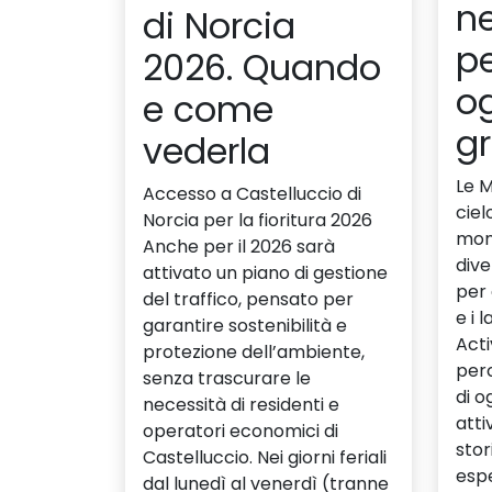
ne
di Norcia
pe
2026. Quando
og
e come
g
vederla
Le M
Accesso a Castelluccio di
ciel
Norcia per la fioritura 2026
mont
Anche per il 2026 sarà
dive
attivato un piano di gestione
per 
del traffico, pensato per
e i 
garantire sostenibilità e
Acti
protezione dell’ambiente,
perc
senza trascurare le
di o
necessità di residenti e
atti
operatori economici di
stor
Castelluccio. Nei giorni feriali
esp
dal lunedì al venerdì (tranne