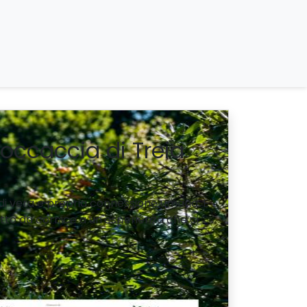
 Roccaccia di Treia
 di vera e propria connessione umana. È
tto da cornice a un'esperienza che ci