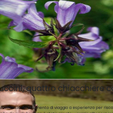
ini, quattro chiacchiere co
asformando da strumento di viaggio a esperienza per riscop