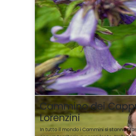
Cammino dei Cappucc
Lorenzini
In tutto il mondo i Cammini si stanno tr