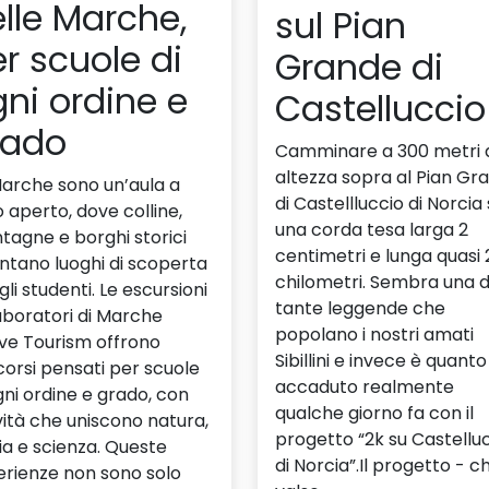
lle Marche,
sul Pian
r scuole di
Grande di
ni ordine e
Castelluccio
rado
Camminare a 300 metri 
altezza sopra al Pian Gr
arche sono un’aula a
di Castellluccio di Norcia
o aperto, dove colline,
una corda tesa larga 2
agne e borghi storici
centimetri e lunga quasi 
ntano luoghi di scoperta
chilometri. Sembra una d
gli studenti. Le escursioni
tante leggende che
laboratori di Marche
popolano i nostri amati
ve Tourism offrono
Sibillini e invece è quanto
orsi pensati per scuole
accaduto realmente
gni ordine e grado, con
qualche giorno fa con il
vità che uniscono natura,
progetto “2k su Castellu
ia e scienza. Queste
di Norcia”.Il progetto - c
erienze non sono solo