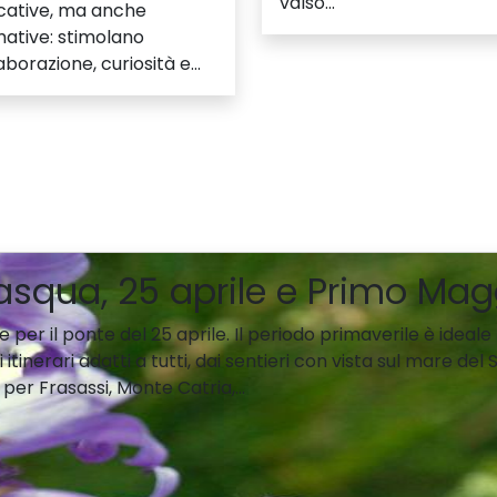
valso...
cative, ma anche
ative: stimolano
aborazione, curiosità e...
Pasqua, 25 aprile e Primo Ma
 per il ponte del 25 aprile. Il periodo primaverile è ideal
itinerari adatti a tutti, dai sentieri con vista sul mare de
per Frasassi, Monte Catria,...