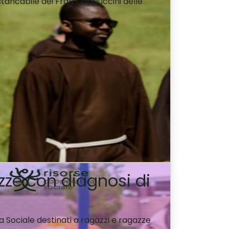
stancabile dei Frati Cappuccini delle
azze con diagnosi di
a Sociale destinati a ragazzi e ragazze