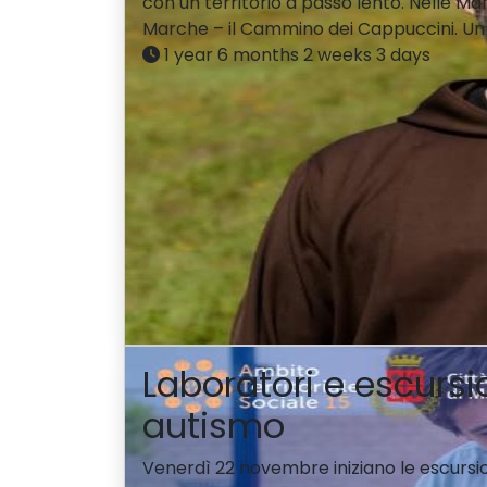
con un territorio a passo lento. Nelle M
Marche – il Cammino dei Cappuccini. Un i
1 year 6 months 2 weeks 3 days
Laboratori e escursi
autismo
Venerdì 22 novembre iniziano le escursion