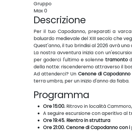
Gruppo
Max
0
Descrizione
Per il tuo Capodanno, preparati a varcar
baluardo medievale del XIII secolo che vegli
Quest'anno, il tuo brindisi al 2026 avrà una
La nostra avventura inizia con un'escursio
per goderci l'ultimo e solenne
tramonto
d
della notte: riscenderemo attraverso il bo
Ad attenderci? Un
Cenone di Capodanno
terra umbra, per un inizio d'anno da fiaba.
Programma
Ore 15:00.
Ritrovo in località Cammoro,
A seguire escursione con aperitivo al
Ore 19:45. Rientro in struttura
Ore 21:00. Cenone di Capodanno con i pi