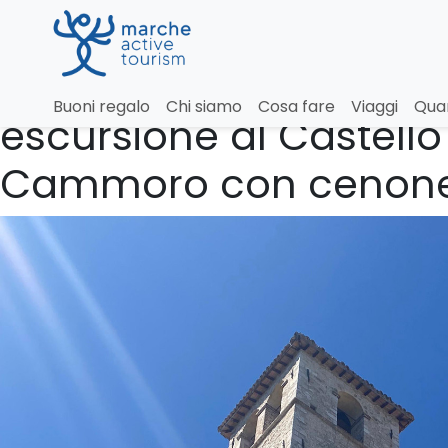
Capodanno 2026 in U
Buoni regalo
Chi siamo
Cosa fare
Viaggi
Qua
escursione al Castello
Cammoro con cenon