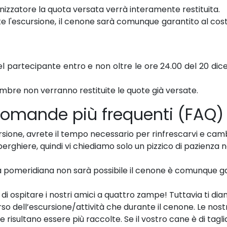
nizzatore la quota versata verrà interamente restituita.
 l'escursione, il cenone sarà comunque garantito al costo
 del partecipante entro e non oltre le ore 24.00 del 20 d
cembre non verranno restituite le quote già versate.
 domande più frequenti (FAQ)
sione, avrete il tempo necessario per rinfrescarvi e cam
erghiere, quindi vi chiediamo solo un pizzico di pazienza nel
à pomeridiana non sarà possibile il cenone è comunque gar
i di ospitare i nostri amici a quattro zampe! Tuttavia ti di
rso dell’escursione/attività che durante il cenone. Le nostr
 risultano essere più raccolte. Se il vostro cane è di tagl