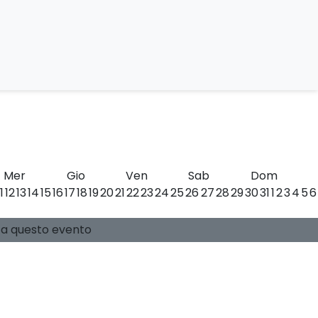
 Tourism
Umbria
Mer
Gio
Ven
Sab
Dom
11
12
13
14
15
16
17
18
19
20
21
22
23
24
25
26
27
28
29
30
31
1
2
3
4
5
6
0 posti disponibili
Guide:
-
si a questo evento