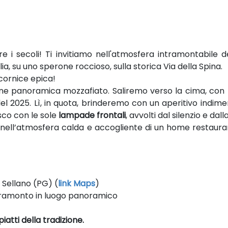
e i secoli! Ti invitiamo nell'atmosfera intramontabile 
a, su uno sperone roccioso, sulla storica Via della Spina.
 cornice epica!
ne panoramica mozzafiato. Saliremo verso la cima, con la v
el 2025. Lì, in quota, brinderemo con un aperitivo indimen
sco con le sole
lampade frontali
, avvolti dal silenzio e da
nell’atmosfera calda e accogliente di un home restaurant
 Sellano (PG) (
link Maps
)
 tramonto in luogo panoramico
atti della tradizione.