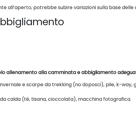
nte all’aperto, potrebbe subire variazioni sulla base dell
e abbigliamento
i solo allenamento alla camminata e abbigliamento adegua
nvernale e scarpe da trekking (no doposci), pile, k-way, g
 calda (tè, tisana, cioccolata), macchina fotografica.