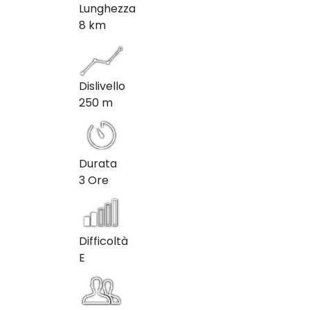
Lunghezza
8 km
Dislivello
250 m
Durata
3 Ore
Difficoltà
E