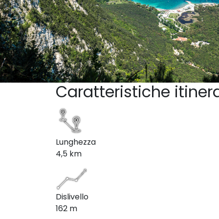
Caratteristiche itiner
Lunghezza
4,5 km
Dislivello
162 m