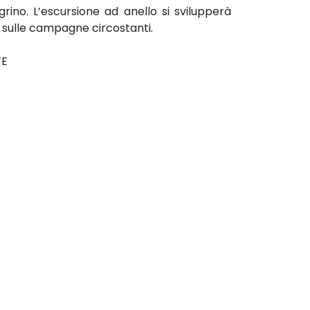
egrino. L’escursione ad anello si svilupperà
e sulle campagne circostanti.
TE