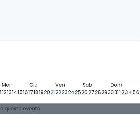
co del Monte Conero
Mer
Gio
Ven
Sab
Dom
11
12
13
14
15
16
17
18
19
20
21
22
23
24
25
26
27
28
29
30
31
1
2
3
4
5
6
0 posti disponibili
Guide:
-
si a questo evento