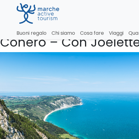
Anello sommitale del
Buoni regalo
Chi siamo
Cosa fare
Viaggi
Qua
Conero – Con Joëlett