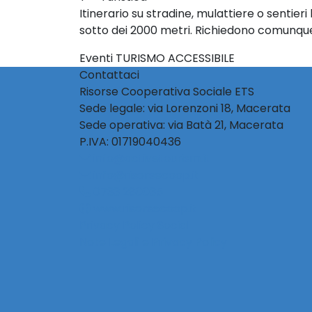
Itinerario su stradine, mulattiere o sentie
sotto dei 2000 metri. Richiedono comunqu
Eventi TURISMO ACCESSIBILE
Contattaci
Risorse Cooperativa Sociale ETS
Sede legale: via Lorenzoni 18, Macerata
Sede operativa: via Batà 21, Macerata
P.IVA: 01719040436
info@activetourism.it
info@risorsecoop.it
0733 280035
www.risorsecoop.it
Privacy Policy Social
Note Legali e Privacy Policy