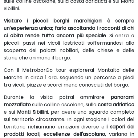
sulle colline ascolane, sulla costa adriatica e sui Monti
Sibillini.
Visitare i piccoli borghi marchigiani è sempre
un’esperienza unica; farlo ascoltando i racconti di chi
ci abita rende tutto ancora più speciale
. Si entra a
piccoli passi nei vicoli lastricati soffermandosi alla
scoperta dei palazzi nobiliari, delle chiese e delle
storie che animano il borgo.
Con il MetroborGo tour esplorerai Montalto delle
Marche in circa 1 ora, seguendo un percorso a piedi
tra vicoli, piazze e scorci meno conosciuti del borgo.
Durante la visita potrai ammirare
panorami
mozzafiato
sulle colline ascolane, sulla
costa adriatica
e sui
Monti Sibillini
, per avere uno sguardo completo
sul territorio circostante. In ogni stagione i colori del
territorio richiamano emozioni diverse e
i sapori dei
prodotti locali, eccellenze dell'ascolano
, variano in