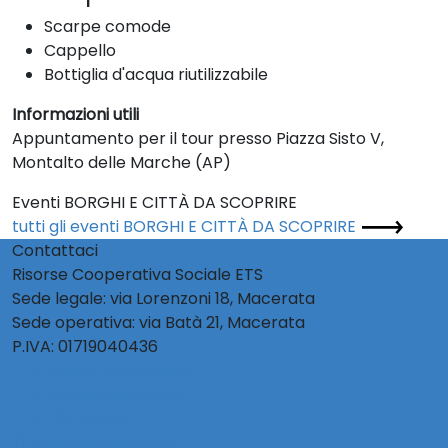
Scarpe comode
Cappello
Bottiglia d'acqua riutilizzabile
Informazioni utili
Appuntamento per il tour presso Piazza Sisto V,
Montalto delle Marche (AP)
Eventi BORGHI E CITTÀ DA SCOPRIRE
tutti gli eventi BORGHI E CITTÀ DA SCOPRIRE
Contattaci
Risorse Cooperativa Sociale ETS
Sede legale: via Lorenzoni 18, Macerata
Sede operativa: via Batà 21, Macerata
P.IVA: 01719040436
info@activetourism.it
info@risorsecoop.it
0733 280035
www.risorsecoop.it