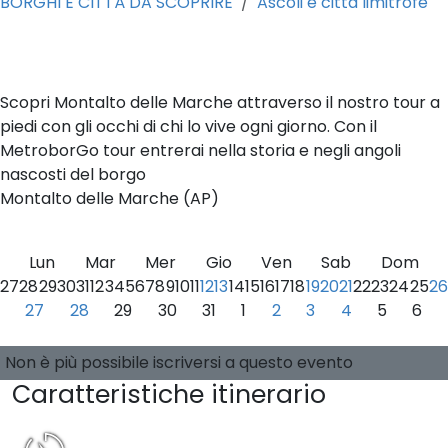
BORGHI E CITTÀ DA SCOPRIRE
Ascoli e città limitrofe
0
Scopri Montalto delle Marche attraverso il nostro tour a
piedi con gli occhi di chi lo vive ogni giorno. Con il
MetroborGo tour entrerai nella storia e negli angoli
nascosti del borgo
Montalto delle Marche (AP)
Lun
Mar
Mer
Gio
Ven
Sab
Dom
27
28
29
30
31
1
2
3
4
5
6
7
8
9
10
11
12
13
14
15
16
17
18
19
20
21
22
23
24
25
26
27
28
29
30
31
1
2
3
4
5
6
Seleziona una data
0 posti disponibili
Guide:
-
Non è più possibile iscriversi a questo evento
Caratteristiche itinerario