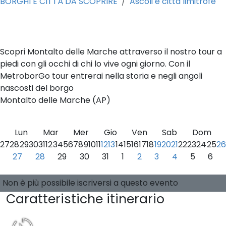
BORGHI E CITTÀ DA SCOPRIRE
Ascoli e città limitrofe
0
Scopri Montalto delle Marche attraverso il nostro tour a
piedi con gli occhi di chi lo vive ogni giorno. Con il
MetroborGo tour entrerai nella storia e negli angoli
nascosti del borgo
Montalto delle Marche (AP)
Lun
Mar
Mer
Gio
Ven
Sab
Dom
27
28
29
30
31
1
2
3
4
5
6
7
8
9
10
11
12
13
14
15
16
17
18
19
20
21
22
23
24
25
26
27
28
29
30
31
1
2
3
4
5
6
Seleziona una data
0 posti disponibili
Guide:
-
Non è più possibile iscriversi a questo evento
Caratteristiche itinerario