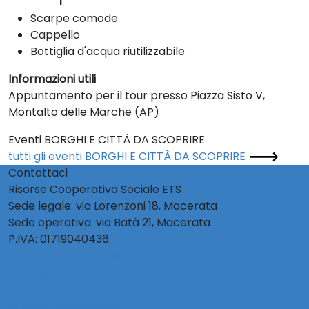
Scarpe comode
Cappello
Bottiglia d'acqua riutilizzabile
Informazioni utili
Appuntamento per il tour presso Piazza Sisto V,
Montalto delle Marche (AP)
Eventi BORGHI E CITTÀ DA SCOPRIRE
tutti gli eventi BORGHI E CITTÀ DA SCOPRIRE
Contattaci
Risorse Cooperativa Sociale ETS
Sede legale: via Lorenzoni 18, Macerata
Sede operativa: via Batà 21, Macerata
P.IVA: 01719040436
info@activetourism.it
info@risorsecoop.it
0733 280035
www.risorsecoop.it