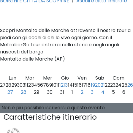
BORGHI E CITTÀ DA SCOPRIRE
Ascoli e città limitrofe
0
Scopri Montalto delle Marche attraverso il nostro tour a
piedi con gli occhi di chi lo vive ogni giorno. Con il
MetroborGo tour entrerai nella storia e negli angoli
nascosti del borgo
Montalto delle Marche (AP)
Lun
Mar
Mer
Gio
Ven
Sab
Dom
27
28
29
30
31
1
2
3
4
5
6
7
8
9
10
11
12
13
14
15
16
17
18
19
20
21
22
23
24
25
26
27
28
29
30
31
1
2
3
4
5
6
Seleziona una data
0 posti disponibili
Guide:
-
Non è più possibile iscriversi a questo evento
Caratteristiche itinerario