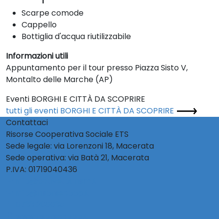
Scarpe comode
Cappello
Bottiglia d'acqua riutilizzabile
Informazioni utili
Appuntamento per il tour presso Piazza Sisto V,
Montalto delle Marche (AP)
Eventi BORGHI E CITTÀ DA SCOPRIRE
tutti gli eventi BORGHI E CITTÀ DA SCOPRIRE
Contattaci
Risorse Cooperativa Sociale ETS
Sede legale: via Lorenzoni 18, Macerata
Sede operativa: via Batà 21, Macerata
P.IVA: 01719040436
info@activetourism.it
info@risorsecoop.it
0733 280035
www.risorsecoop.it