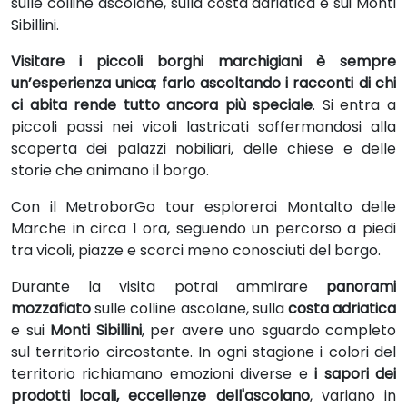
sulle colline ascolane, sulla costa adriatica e sui Monti
Sibillini.
Visitare i piccoli borghi marchigiani è sempre
un’esperienza unica; farlo ascoltando i racconti di chi
ci abita rende tutto ancora più speciale
. Si entra a
piccoli passi nei vicoli lastricati soffermandosi alla
scoperta dei palazzi nobiliari, delle chiese e delle
storie che animano il borgo.
Con il MetroborGo tour esplorerai Montalto delle
Marche in circa 1 ora, seguendo un percorso a piedi
tra vicoli, piazze e scorci meno conosciuti del borgo.
Durante la visita potrai ammirare
panorami
mozzafiato
sulle colline ascolane, sulla
costa adriatica
e sui
Monti Sibillini
, per avere uno sguardo completo
sul territorio circostante. In ogni stagione i colori del
territorio richiamano emozioni diverse e
i sapori dei
prodotti locali, eccellenze dell'ascolano
, variano in