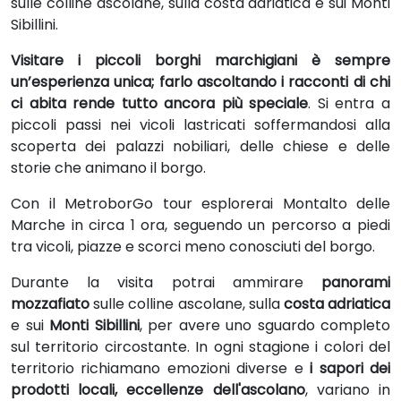
sulle colline ascolane, sulla costa adriatica e sui Monti
Sibillini.
Visitare i piccoli borghi marchigiani è sempre
un’esperienza unica; farlo ascoltando i racconti di chi
ci abita rende tutto ancora più speciale
. Si entra a
piccoli passi nei vicoli lastricati soffermandosi alla
scoperta dei palazzi nobiliari, delle chiese e delle
storie che animano il borgo.
Con il MetroborGo tour esplorerai Montalto delle
Marche in circa 1 ora, seguendo un percorso a piedi
tra vicoli, piazze e scorci meno conosciuti del borgo.
Durante la visita potrai ammirare
panorami
mozzafiato
sulle colline ascolane, sulla
costa adriatica
e sui
Monti Sibillini
, per avere uno sguardo completo
sul territorio circostante. In ogni stagione i colori del
territorio richiamano emozioni diverse e
i sapori dei
prodotti locali, eccellenze dell'ascolano
, variano in