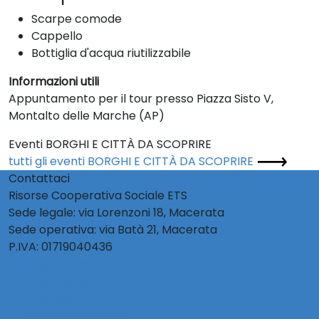
Scarpe comode
Cappello
Bottiglia d'acqua riutilizzabile
Informazioni utili
Appuntamento per il tour presso Piazza Sisto V,
Montalto delle Marche (AP)
Eventi BORGHI E CITTÀ DA SCOPRIRE
tutti gli eventi BORGHI E CITTÀ DA SCOPRIRE
Contattaci
Risorse Cooperativa Sociale ETS
Sede legale: via Lorenzoni 18, Macerata
Sede operativa: via Batà 21, Macerata
P.IVA: 01719040436
info@activetourism.it
info@risorsecoop.it
0733 280035
www.risorsecoop.it