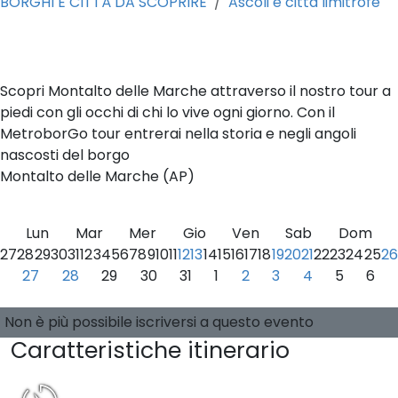
BORGHI E CITTÀ DA SCOPRIRE
Ascoli e città limitrofe
0
Scopri Montalto delle Marche attraverso il nostro tour a
piedi con gli occhi di chi lo vive ogni giorno. Con il
MetroborGo tour entrerai nella storia e negli angoli
nascosti del borgo
Montalto delle Marche (AP)
Lun
Mar
Mer
Gio
Ven
Sab
Dom
27
28
29
30
31
1
2
3
4
5
6
7
8
9
10
11
12
13
14
15
16
17
18
19
20
21
22
23
24
25
26
27
28
29
30
31
1
2
3
4
5
6
Seleziona una data
0 posti disponibili
Guide:
-
Non è più possibile iscriversi a questo evento
Caratteristiche itinerario