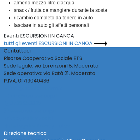
almeno mezzo litro d'acqua
snack / frutta da mangiare durante la sosta
ricambio completo da tenere in auto
lasciare in auto gli affetti personali
Eventi ESCURSIONI IN CANOA
tutti gli eventi ESCURSIONI IN CANOA
Contattaci
Risorse Cooperativa Sociale ETS
Sede legale: via Lorenzoni 18, Macerata
Sede operativa: via Batà 21, Macerata
P.IVA: 01719040436
info@activetourism.it
info@risorsecoop.it
0733 280035
www.risorsecoop.it
Privacy Policy Social
Note Legali e Privacy Policy
Direzione tecnica