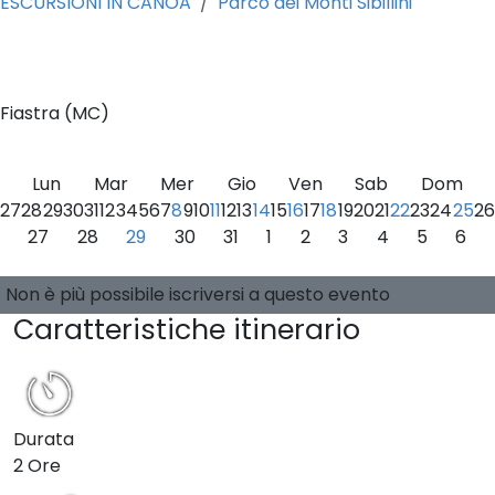
ESCURSIONI IN CANOA
Parco dei Monti Sibillini
0
Fiastra (MC)
Lun
Mar
Mer
Gio
Ven
Sab
Dom
27
28
29
30
31
1
2
3
4
5
6
7
8
9
10
11
12
13
14
15
16
17
18
19
20
21
22
23
24
25
26
27
28
29
30
31
1
2
3
4
5
6
Seleziona una data
0 posti disponibili
Guide:
-
Non è più possibile iscriversi a questo evento
Caratteristiche itinerario
Durata
2 Ore