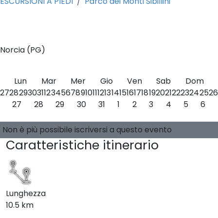
ESCURSIONI A PIEDI
Parco dei Monti Sibillini
0
Norcia (PG)
Lun
Mar
Mer
Gio
Ven
Sab
Dom
27
28
29
30
31
1
2
3
4
5
6
7
8
9
10
11
12
13
14
15
16
17
18
19
20
21
22
23
24
25
26
27
28
29
30
31
1
2
3
4
5
6
Seleziona una data
0 posti disponibili
Guide:
-
Non è più possibile iscriversi a questo evento
Caratteristiche itinerario
Lunghezza
10.5 km