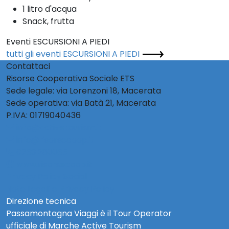
1 litro d'acqua
Snack, frutta
Eventi ESCURSIONI A PIEDI
tutti gli eventi ESCURSIONI A PIEDI
Contattaci
Risorse Cooperativa Sociale ETS
Sede legale: via Lorenzoni 18, Macerata
Sede operativa: via Batà 21, Macerata
P.IVA: 01719040436
info@activetourism.it
info@risorsecoop.it
0733 280035
www.risorsecoop.it
Privacy Policy Social
Note Legali e Privacy Policy
Direzione tecnica
Passamontagna Viaggi è il Tour Operator
ufficiale di Marche Active Tourism