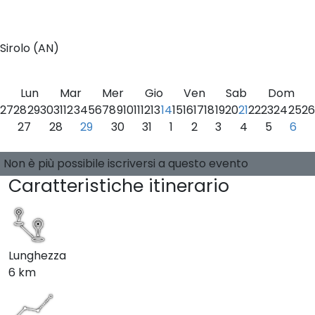
0
Sirolo (AN)
Lun
Mar
Mer
Gio
Ven
Sab
Dom
27
28
29
30
31
1
2
3
4
5
6
7
8
9
10
11
12
13
14
15
16
17
18
19
20
21
22
23
24
25
26
27
28
29
30
31
1
2
3
4
5
6
Seleziona una data
0 posti disponibili
Guide:
-
Non è più possibile iscriversi a questo evento
Caratteristiche itinerario
Lunghezza
6 km