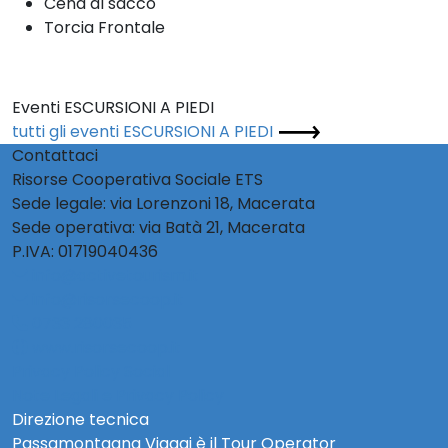
Cena al sacco
Torcia Frontale
Eventi ESCURSIONI A PIEDI
tutti gli eventi ESCURSIONI A PIEDI
Contattaci
Risorse Cooperativa Sociale ETS
Sede legale: via Lorenzoni 18, Macerata
Sede operativa: via Batà 21, Macerata
P.IVA: 01719040436
info@activetourism.it
info@risorsecoop.it
0733 280035
www.risorsecoop.it
Privacy Policy Social
Note Legali e Privacy Policy
Direzione tecnica
Passamontagna Viaggi è il Tour Operator