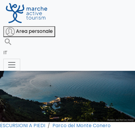
Il Monte Conero al tramonto
Area personale
IT
ESCURSIONI A PIEDI
Parco del Monte Conero