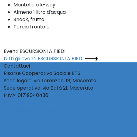
Mantella o k-way
Almeno 1 litro d'acqua
Snack, frutta
Torcia frontale
Eventi ESCURSIONI A PIEDI
tutti gli eventi ESCURSIONI A PIEDI
Contattaci
Risorse Cooperativa Sociale ETS
Sede legale: via Lorenzoni 18, Macerata
Sede operativa: via Batà 21, Macerata
P.IVA: 01719040436
info@activetourism.it
info@risorsecoop.it
0733 280035
www.risorsecoop.it
Privacy Policy Social