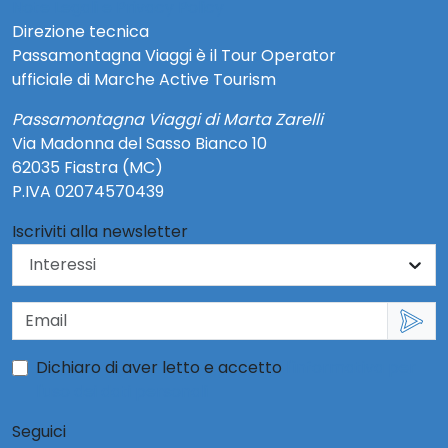
Note Legali e Privacy Policy
Direzione tecnica
Passamontagna Viaggi è il Tour Operator
ufficiale di Marche Active Tourism
Passamontagna Viaggi di Marta Zarelli
Via Madonna del Sasso Bianco 10
62035 Fiastra (MC)
P.IVA 02074570439
Iscriviti alla newsletter
Dichiaro di aver letto e accetto
l'informativa per
l'uso dei dati personali
Seguici