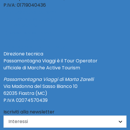
P.IVA: 01719040436
info@activetourism.it
info@risorsecoop.it
0733 280035
www.risorsecoop.it
Privacy Policy Social
Note Legali e Privacy Policy
Direzione tecnica
Passamontagna Viaggi è il Tour Operator
ufficiale di Marche Active Tourism
Passamontagna Viaggi di Marta Zarelli
Via Madonna del Sasso Bianco 10
62035 Fiastra (MC)
P.IVA 02074570439
Iscriviti alla newsletter