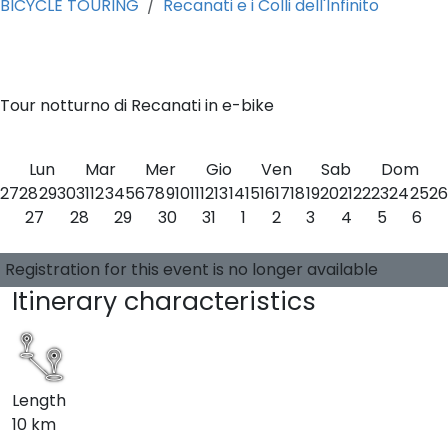
BICYCLE TOURING
Recanati e i Colli dell'Infinito
0
Tour notturno di Recanati in e-bike
Lun
Mar
Mer
Gio
Ven
Sab
Dom
27
28
29
30
31
1
2
3
4
5
6
7
8
9
10
11
12
13
14
15
16
17
18
19
20
21
22
23
24
25
26
27
28
29
30
31
1
2
3
4
5
6
Choose a date
0 available places
Guide:
-
Registration for this event is no longer available
Itinerary characteristics
Length
10 km