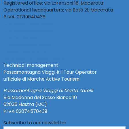
Registered office: via Lorenzoni 18, Macerata
Operational headquarters: via Batà 21, Macerata
P.IVA: 01719040436
info@activetourism.it
info@risorsecoop.it
0733 280035
www.risorsecoop.it
Privacy Policy Social
Note Legali e Privacy Policy
Technical management
Passamontagna Viaggi è il Tour Operator
ufficiale di Marche Active Tourism
Passamontagna Viaggi di Marta Zarelli
Via Madonna del Sasso Bianco 10
62035 Fiastra (MC)
P.IVA 02074570439
Subscribe to our newsletter