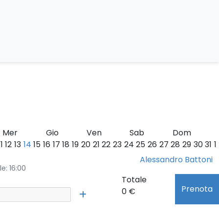
faito
Mer
Gio
Ven
Sab
Dom
11
12
13
14
15
16
17
18
19
20
21
22
23
24
25
26
27
28
29
30
31
1
6
1 posti disponibili
Guide:
Alessandro Battoni
le: 16:00
Totale
Prenota
0 €
O DISPONIBILI E LE PRENOTAZIONI ONLINE SONO RISERVATE SOLO AI