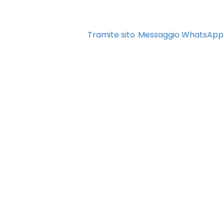
JOELETTE, GLI ACCOMPAGNATORI POSSONO VENIRE LIBERAMENTE
rtecipazione gratuita riservato a persone con disabilità e ai
Tramite sito
Messaggio WhatsApp
agna Viaggi Tour Operator