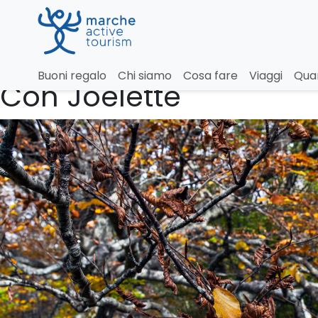
Canfaito anello nella 
Buoni regalo
Chi siamo
Cosa fare
Viaggi
Qua
Con Joëlette