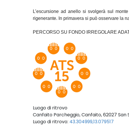
L’escursione ad anello si svolgerà sul monte
rigenerante. In primavera si può osservare la natu
PERCORSO SU FONDO IRREGOLARE ADATTO
Luogo di ritrovo
Canfaito Parcheggio, Canfaito, 62027 San
Luogo di ritrovo:
43.304999,13.079517