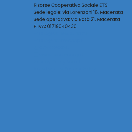
Risorse Cooperativa Sociale ETS
Sede legale: via Lorenzoni 18, Macerata
Sede operativa: via Batà 21, Macerata
P.IVA: 01719040436
info@activetourism.it
info@risorsecoop.it
0733 280035
www.risorsecoop.it
Privacy Policy Social
Note Legali e Privacy Policy