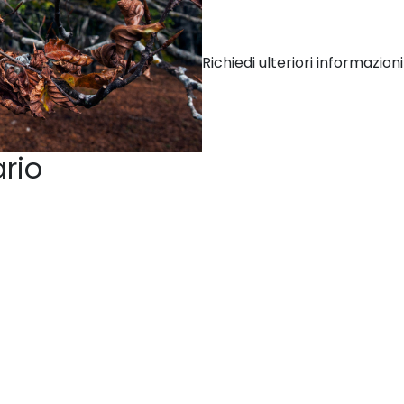
BENEFICIARI DEL TRASPORTO IN 
SENZA PRENOTAZIONE. Evento a pa
loro accompagnatori
Richiedi ulteriori informazioni
Proposta venduta da Passamont
ario