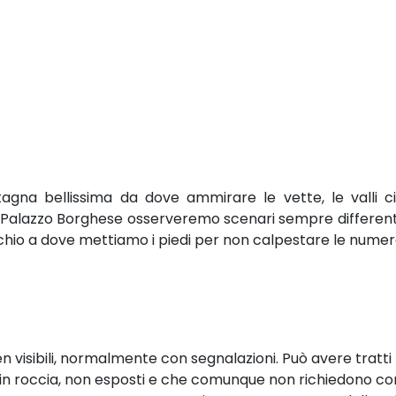
gna bellissima da dove ammirare le vette, le valli circ
a Palazzo Borghese osserveremo scenari sempre differenti, f
cchio a dove mettiamo i piedi per non calpestare le numer
en visibili, normalmente con segnalazioni. Può avere tratti r
i in roccia, non esposti e che comunque non richiedono co