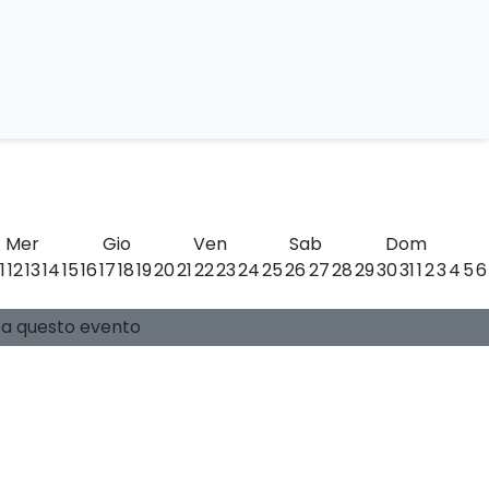
 Palazzo Borghese
Mer
Gio
Ven
Sab
Dom
11
12
13
14
15
16
17
18
19
20
21
22
23
24
25
26
27
28
29
30
31
1
2
3
4
5
6
0 posti disponibili
Guide:
-
si a questo evento