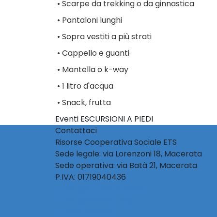
•
Scarpe da trekking o da ginnastica
•
Pantaloni lunghi
•
Sopra vestiti a più strati
•
Cappello e guanti
•
Mantella o k-way
•
1 litro d'acqua
•
Snack, frutta
Eventi ESCURSIONI A PIEDI
Contattaci
Risorse Cooperativa Sociale ETS
Sede legale: via Lorenzoni 18, Macerata
Sede operativa: via Batà 21, Macerata
P.IVA: 01719040436
info@activetourism.it
info@risorsecoop.it
0733 280035