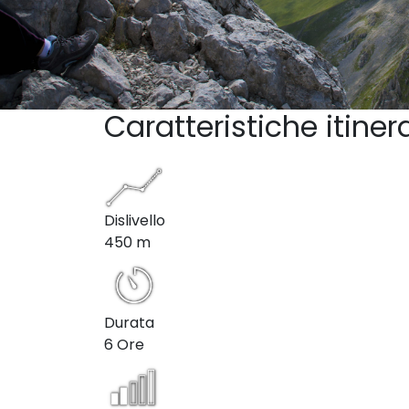
Caratteristiche itiner
Dislivello
450 m
Durata
6 Ore