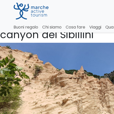
Lame Rosse: il piccol
Buoni regalo
Chi siamo
Cosa fare
Viaggi
Qua
canyon dei Sibillini