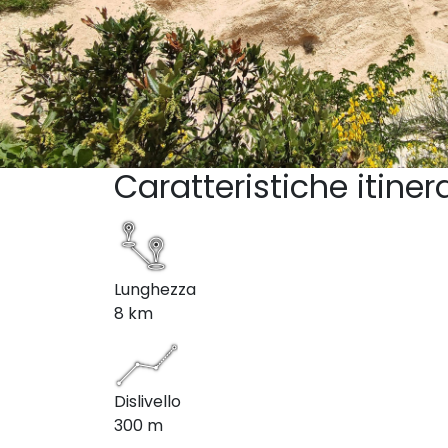
Caratteristiche itiner
Lunghezza
8 km
Dislivello
300 m