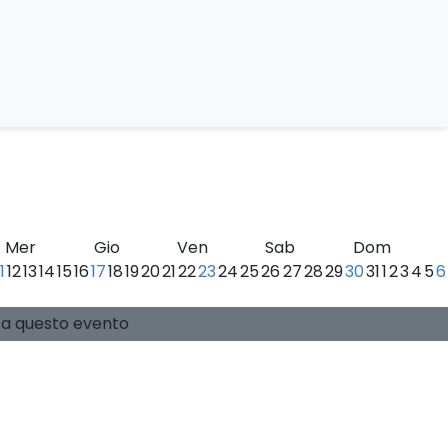
ei Monti Sibillini
Mer
Gio
Ven
Sab
Dom
11
12
13
14
15
16
17
18
19
20
21
22
23
24
25
26
27
28
29
30
31
1
2
3
4
5
6
0 posti disponibili
Guide:
-
si a questo evento