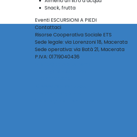
Almeno un litro d’acqua
Snack, frutta
Eventi ESCURSIONI A PIEDI
Contattaci
Risorse Cooperativa Sociale ETS
Sede legale: via Lorenzoni 18, Macerata
Sede operativa: via Batà 21, Macerata
P.IVA: 01719040436
info@activetourism.it
info@risorsecoop.it
0733 280035
www.risorsecoop.it
Privacy Policy Social
Note Legali e Privacy Policy