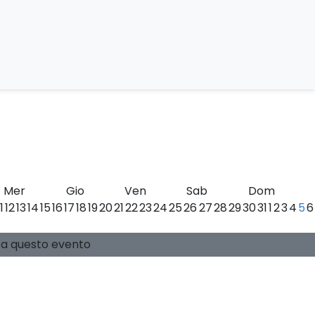
he
Mer
Gio
Ven
Sab
Dom
11
12
13
14
15
16
17
18
19
20
21
22
23
24
25
26
27
28
29
30
31
1
2
3
4
5
6
0 posti disponibili
Guide:
-
si a questo evento