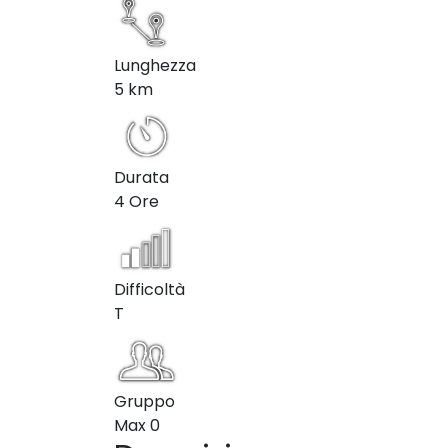
Lunghezza
5 km
Durata
4 Ore
Difficoltà
T
Gruppo
Max
0