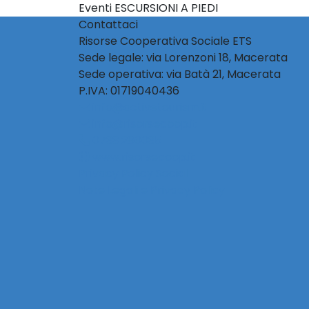
Eventi ESCURSIONI A PIEDI
Contattaci
Risorse Cooperativa Sociale ETS
Sede legale: via Lorenzoni 18, Macerata
Sede operativa: via Batà 21, Macerata
P.IVA: 01719040436
info@activetourism.it
info@risorsecoop.it
0733 280035
www.risorsecoop.it
Privacy Policy Social
Note Legali e Privacy Policy