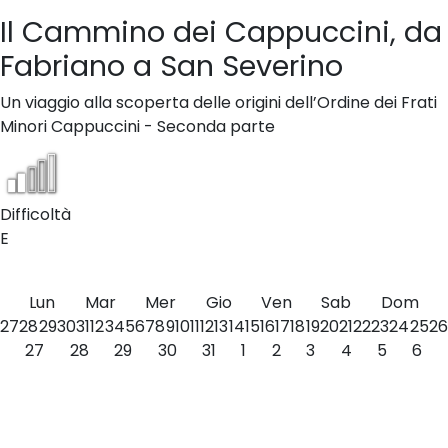
Il Cammino dei Cappuccini, da
Fabriano a San Severino
Un viaggio alla scoperta delle origini dell’Ordine dei Frati
Minori Cappuccini - Seconda parte
Difficoltà
E
Lun
Mar
Mer
Gio
Ven
Sab
Dom
27
28
29
30
31
1
2
3
4
5
6
7
8
9
10
11
12
13
14
15
16
17
18
19
20
21
22
23
24
25
26
27
28
29
30
31
1
2
3
4
5
6
Seleziona una data