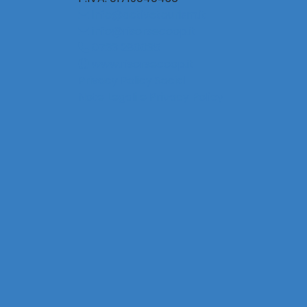
info@activetourism.it
info@risorsecoop.it
0733 280035
www.risorsecoop.it
Privacy Policy Social
Note Legali e Privacy Policy