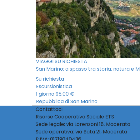
VIAGGI SU RICHIESTA
San Marino: a spasso tra storia, natura e M
Su richiesta
Escursionistica
1 giorno
95,00 €
Repubblica di San Marino
Contattaci
Risorse Cooperativa Sociale ETS
Sede legale: via Lorenzoni 18, Macerata
Sede operativa: via Batà 21, Macerata
P.IVA: 01719040436