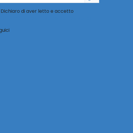
Dichiaro di aver letto e accetto
l'informativa per l'uso dei dati personali
guici