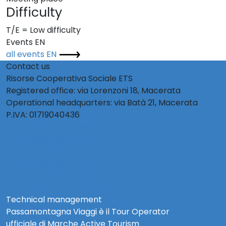
Difficulty
T/E = Low difficulty
Events EN
all events EN
Contact us
Risorse Cooperativa Sociale ETS
Registered office: via Lorenzoni 18, Macerata
Operational headquarters: via Batà 21, Macerata
P.IVA: 01719040436
info@activetourism.it
info@risorsecoop.it
0733 280035
www.risorsecoop.it
Privacy Policy Social
Note Legali e Privacy Policy
Technical management
Passamontagna Viaggi è il Tour Operator
ufficiale di Marche Active Tourism