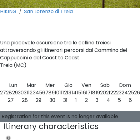
HIKING
San Lorenzo di Treia
0
Una piacevole escursione tra le colline treiesi
attraversando gli itinerari percorsi dal Cammino dei
Cappuccini e del Coast to Coast
Treia (MC)
Lun
Mar
Mer
Gio
Ven
Sab
Dom
27
28
29
30
31
1
2
3
4
5
6
7
8
9
10
11
12
13
14
15
16
17
18
19
20
21
22
23
24
25
26
27
28
29
30
31
1
2
3
4
5
6
Choose a date
0 available places
Guide:
-
Registration for this event is no longer available
Itinerary characteristics