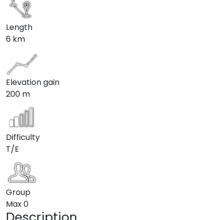
Length
6 km
Elevation gain
200 m
Difficulty
T/E
Group
Max
0
Description