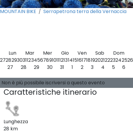
MOUNTAIN BIKE
Serrapetrona terra della Vernaccia
0
Lun
Mar
Mer
Gio
Ven
Sab
Dom
27
28
29
30
31
1
2
3
4
5
6
7
8
9
10
11
12
13
14
15
16
17
18
19
20
21
22
23
24
25
26
27
28
29
30
31
1
2
3
4
5
6
Seleziona una data
0 posti disponibili
Guide:
-
Non è più possibile iscriversi a questo evento
Caratteristiche itinerario
Lunghezza
28 km