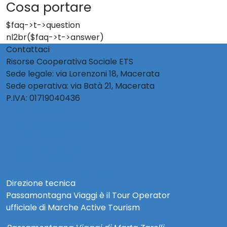
Cosa portare
$faq->t->question
nl2br($faq->t->answer)
Contattaci
Risorse Cooperativa Sociale ETS
Sede legale: via Lorenzoni 18, Macerata
Sede operativa: via Batà 21, Macerata
P.IVA: 01719040436
info@activetourism.it
info@risorsecoop.it
0733 280035
www.risorsecoop.it
Privacy Policy Social
Note Legali e Privacy Policy
Direzione tecnica
Passamontagna Viaggi è il Tour Operator
ufficiale di Marche Active Tourism